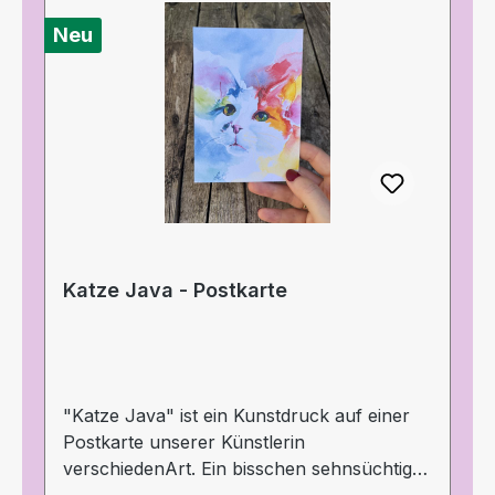
abgedruckt. Der Großteil der Postkarte ist
Neu
frei für Deine Nachricht. Die Idee und die
Zeichnung stammen von verschiedenArt!
Angaben zum Hersteller und zur
Produktsicherheit entsprechende
Pflichtangaben gemäß ab 13.12.2024
geltender GPSR: Hersteller ist blinkyparts
GmbH Egerstr. 993057 Regensburg E-Mail:
shop@blinkyparts.com
Katze Java - Postkarte
"Katze Java" ist ein Kunstdruck auf einer
Postkarte unserer Künstlerin
verschiedenArt. Ein bisschen sehnsüchtig
schaut Java drein - so heißt die portraitierte