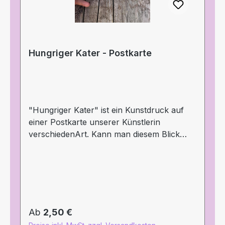
Regensburg E-Mail: shop@blinkyparts.com
Hungriger Kater - Postkarte
"Hungriger Kater" ist ein Kunstdruck auf
einer Postkarte unserer Künstlerin
verschiedenArt. Kann man diesem Blick
widerstehen? Sind wir mal ehrlich - am
Ende wird diese Katze mit dem
durchdringenden herzerweichenden Blick
jedes Leckerli bekommen das sie haben
möchte, oder? Schicke diese Postkarte
einem Herzensmenschen, der mal wieder
Regulärer Preis:
Ab
2,50 €
etwas Gutes verdient hat. Die Postkarte, in